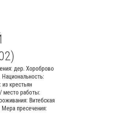
Й
02)
ения: дер. Хороброво
 Национальность:
 из крестьян
/ место работы:
роживания: Витебская
о Мера пресечения: