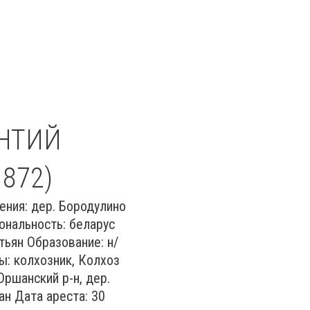
НТИЙ
872)
ения: дер. Бородулино
ональность: беларус
тьян Образование: н/
ы: колхозник, Колхоз
Оршанский р-н, дер.
ан Дата ареста: 30