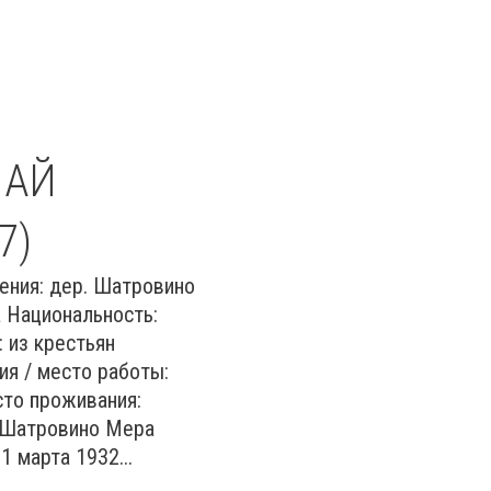
ЛАЙ
7)
ения: дер. Шатровино
 Национальность:
 из крестьян
я / место работы:
сто проживания:
. Шатровино Мера
1 марта 1932...