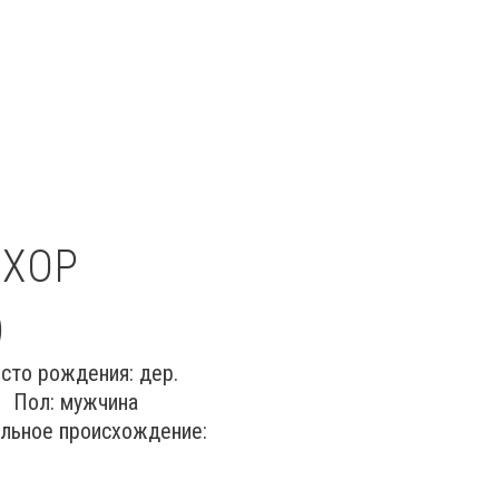
ОХОР
)
 рождения: дер.
СР Пол: мужчина
ьное происхождение: