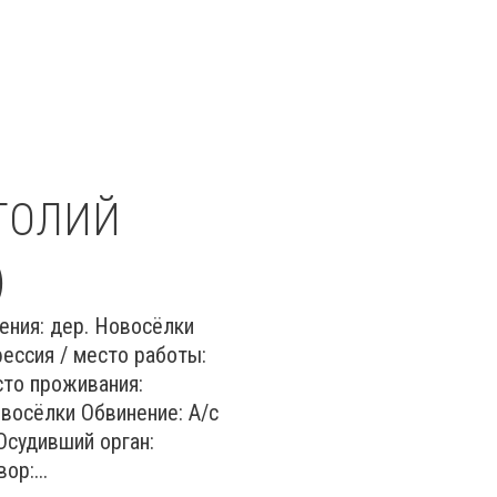
ТОЛИЙ
)
ения: дер. Новосёлки
ессия / место работы:
сто проживания:
овосёлки Обвинение: А/с
 Осудивший орган:
р:...