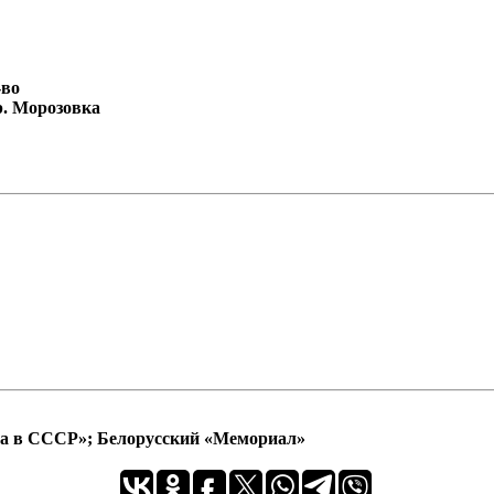
-во
р. Морозовка
ра в СССР»; Белорусский «Мемориал»