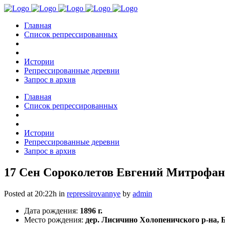
Главная
Список репрессированных
Истории
Репрессированные деревни
Запрос в архив
Главная
Список репрессированных
Истории
Репрессированные деревни
Запрос в архив
17 Сен
Сороколетов Евгений Митрофано
Posted at 20:22h
in
repressirovannye
by
admin
Дата рождения:
1896 г.
Место рождения:
дер. Лисичино Холопеничского р-на,