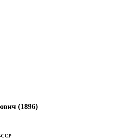
вич (1896)
 БССР