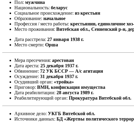
Пол:
мужчина
Национальность:
беларус
Социальное происхождение:
из крестьян
Образование:
начальное
Профессия / место работы:
крестьянин, единоличное хоз
Место проживания:
Витебская обл., Сенненский р-н, де
Дата расстрела:
27 января 1938 г.
Место смерти:
Орша
Мера пресечения:
арестован
Дата ареста:
25 декабря 1937 г.
Обвинение:
72 УК БССР — А/с агитация
Осуждение:
31 декабря 1937 г.
Осудивший орган:
«тройка»
Приговор:
ВМН, конфискация имущества
Дата реабилитации:
28 августа 1989 г.
Реабилитирующий орган:
Прокуратура Витебской обл.
Архивное дело:
УКГБ Витебской обл.
Источники данных:
БД «Жертвы политического терро