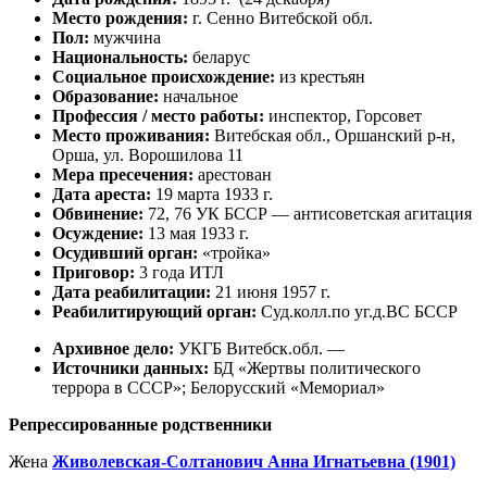
Место рождения:
г. Сенно Витебской обл.
Пол:
мужчина
Национальность:
беларус
Социальное происхождение:
из крестьян
Образование:
начальное
Профессия / место работы:
инспектор, Горсовет
Место проживания:
Витебская обл., Оршанский р-н,
Орша, ул. Ворошилова 11
Мера пресечения:
арестован
Дата ареста:
19 марта 1933 г.
Обвинение:
72, 76 УК БССР — антисоветская агитация
Осуждение:
13 мая 1933 г.
Осудивший орган:
«тройка»
Приговор:
3 года ИТЛ
Дата реабилитации:
21 июня 1957 г.
Реабилитирующий орган:
Суд.колл.по уг.д.ВС БССР
Архивное дело:
УКГБ Витебск.обл. —
Источники данных:
БД «Жертвы политического
террора в СССР»; Белорусский «Мемориал»
Репрессированные родственники
Жена
Живолевская-Солтанович Анна Игнатьевна (1901)