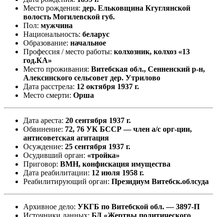
Место рождения:
дер. Ельковщина Кгуглянской
волость Могилевской губ.
Пол:
мужчина
Национальность:
беларус
Образование:
начальное
Профессия / место работы:
колхозник, колхоз «13
год.КА»
Место проживания:
Витебская обл., Сенненский р-н,
Алексинского сельсовет дер. Утрилово
Дата расстрела:
12 октября 1937 г.
Место смерти:
Орша
Дата ареста:
20 сентября 1937 г.
Обвинение:
72, 76 УК БССР — член а/с орг-ции,
антисоветская агитация
Осуждение:
25 сентября 1937 г.
Осудивший орган:
«тройка»
Приговор:
ВМН, конфискация имущества
Дата реабилитации:
12 июля 1958 г.
Реабилитирующий орган:
Президиум Витебск.облсуда
Архивное дело:
УКГБ по Витебской обл. — 3897-П
Источники данных:
БД «Жертвы политического