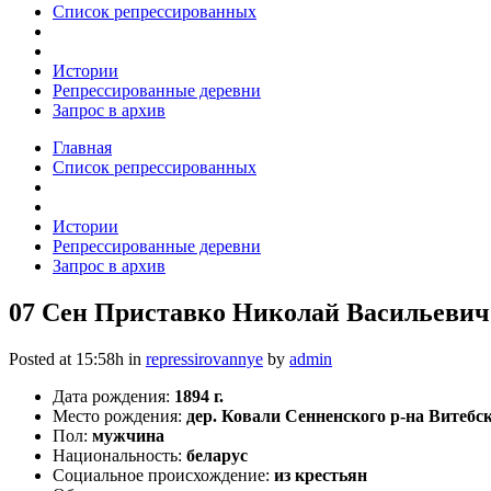
Список репрессированных
Истории
Репрессированные деревни
Запрос в архив
Главная
Список репрессированных
Истории
Репрессированные деревни
Запрос в архив
07 Сен
Приставко Николай Васильевич 
Posted at 15:58h
in
repressirovannye
by
admin
Дата рождения:
1894 г.
Место рождения:
дер. Ковали Сенненского р-на Витебск
Пол:
мужчина
Национальность:
беларус
Социальное происхождение:
из крестьян