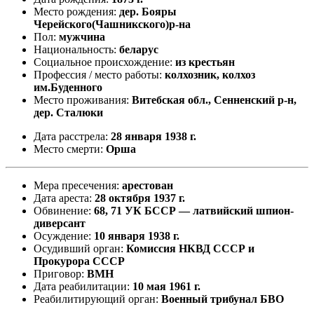
Место рождения:
дер. Бояры
Черейского(Чашникского)р-на
Пол:
мужчина
Национальность:
беларус
Социальное происхождение:
из крестьян
Профессия / место работы:
колхозник, колхоз
им.Буденного
Место проживания:
Витебская обл., Сенненский р-н,
дер. Сталюки
Дата расстрела:
28 января 1938 г.
Место смерти:
Орша
Мера пресечения:
арестован
Дата ареста:
28 октября 1937 г.
Обвинение:
68, 71 УК БССР — латвийский шпион-
диверсант
Осуждение:
10 января 1938 г.
Осудивший орган:
Комиссия НКВД СССР и
Прокурора СССР
Приговор:
ВМН
Дата реабилитации:
10 мая 1961 г.
Реабилитирующий орган:
Военный трибунал БВО