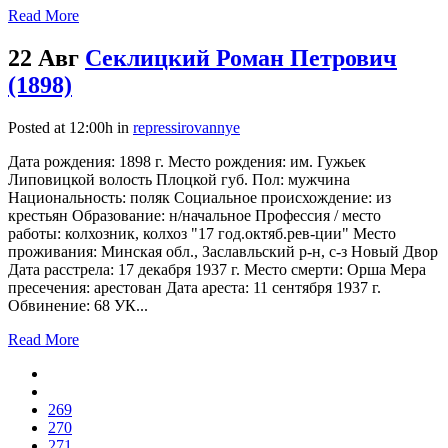
Read More
22 Авг
Секлицкий Роман Петрович
(1898)
Posted at 12:00h
in
repressirovannye
Дата рождения: 1898 г. Место рождения: им. Гужьек
Липовицкой волость Плоцкой губ. Пол: мужчина
Национальность: поляк Социальное происхождение: из
крестьян Образование: н/начальное Профессия / место
работы: колхозник, колхоз "17 год.октяб.рев-ции" Место
проживания: Минская обл., Заславльский р-н, с-з Новый Двор
Дата расстрела: 17 декабря 1937 г. Место смерти: Орша Мера
пресечения: арестован Дата ареста: 11 сентября 1937 г.
Обвинение: 68 УК...
Read More
269
270
271