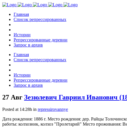
Главная
Список репрессированных
Истории
Репрессированные деревни
Запрос в архив
Главная
Список репрессированных
Истории
Репрессированные деревни
Запрос в архив
27 Авг
Зезюлевич Гавриил Иванович (1
Posted at 14:28h
in
repressirovannye
Дата рождения: 1886 г. Место рождения: дер. Райцы Толочинск
работы: колхозник, колхоз "Пролетарий" Место проживания: Вит