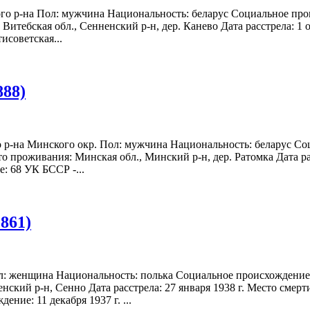
ого р-на Пол: мужчина Национальность: беларус Социальное про
Витебская обл., Сенненский р-н, дер. Канево Дата расстрела: 1 
исоветская...
888)
о р-на Минского окр. Пол: мужчина Национальность: беларус Со
о проживания: Минская обл., Минский р-н, дер. Ратомка Дата ра
е: 68 УК БССР -...
861)
л: женщина Национальность: полька Социальное происхождение: 
ский р-н, Сенно Дата расстрела: 27 января 1938 г. Место смерти
ние: 11 декабря 1937 г. ...