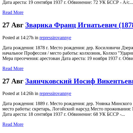
Дата ареста: 19 сентября 1937 г. Обвинение: 72 УК БССР - А/с...
Read More
27 Авг
Зварика Франц Игнатьевич (187
Posted at 14:27h
in
repressirovannye
Дата рождения: 1878 г. Место рождения: дер. Косиловичи Дзе
начальное Профессия / место работы: колхозник, Колхоз "Ударн
Мера пресечения: арестован Дата ареста: 19 ноября 1937 г. Обв
Read More
27 Авг
Заянчковский Иосиф Викентьеви
Posted at 14:26h
in
repressirovannye
Дата рождения: 1889 г. Место рождения: дер. Унянка Минского
место работы: скретарь, Логойский нарсуд Место проживания: М
Дата ареста: 18 сентября 1937 г. Обвинение: 68 УК БССР -...
Read More