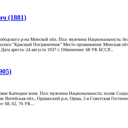
ч (1881)
лободского р-на Минской обл. Пол: мужчина Национальность: бе
 колхоз "Красный Пограничник" Место проживания: Минская обл.,
Дата ареста: 24 августа 1937 г. Обвинение: 68 УК БССР...
905)
окое Капецкое воев. Пол: мужчина Национальность: поляк Социа
: Витебская обл., Оршанский р-н, Орша, 2-я Советская Гостиниц
: 68, 62, 76 УК...