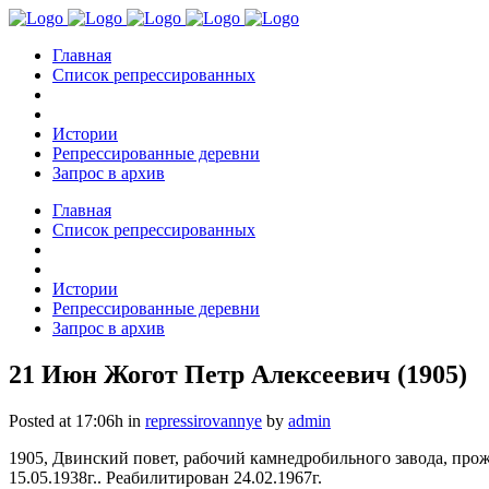
Главная
Список репрессированных
Истории
Репрессированные деревни
Запрос в архив
Главная
Список репрессированных
Истории
Репрессированные деревни
Запрос в архив
21 Июн
Жогот Петр Алексеевич (1905)
Posted at 17:06h
in
repressirovannye
by
admin
1905, Двинский повет, рабочий камнедробильного завода, про
15.05.1938г.. Реабилитирован 24.02.1967г.