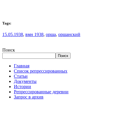
Tags:
15.05.1938
,
вмн 1938
,
орша
,
оршанский
Поиск
Поиск
Главная
Список репрессированных
Статьи
Документы
Истории
Репрессированные деревни
Запрос в архив