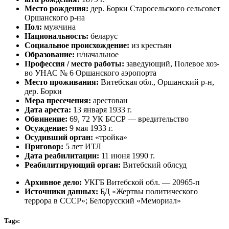
Место рождения:
дер. Борки Старосельского сельсовет
Оршанского р-на
Пол:
мужчина
Национальность:
беларус
Социальное происхождение:
из крестьян
Образование:
н/начальное
Профессия / место работы:
заведующий, Полевое хоз-
во УНАС № 6 Оршанского аэропорта
Место проживания:
Витебская обл., Оршанский р-н,
дер. Борки
Мера пресечения:
арестован
Дата ареста:
13 января 1933 г.
Обвинение:
69, 72 УК БССР — вредительство
Осуждение:
9 мая 1933 г.
Осудивший орган:
«тройка»
Приговор:
5 лет ИТЛ
Дата реабилитации:
11 июня 1990 г.
Реабилитирующий орган:
Витебский облсуд
Архивное дело:
УКГБ Витебской обл. — 20965-п
Источники данных:
БД «Жертвы политического
террора в СССР»; Белорусский «Мемориал»
Tags: