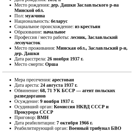
Место рождения:
дер. Дашки Заславльского р-на
Минской обл.
Пол:
мужчина
Национальность:
беларус
Социальное происхождение:
из крестьян
Образование:
начальное
Профессия / место работы:
лесник, Заславльский
лесоучасток
Место проживания:
Минская обл., Заславльский р-н,
дер. Дашки
Дата расстрела:
26 ноября 1937 г.
Место смерти:
Орша
Мера пресечения:
арестован
Дата ареста:
24 августа 1937 г.
Обвинение:
68, 71 УК БССР — агент польских
разведорганов
Осуждение:
9 ноября 1937 г.
Осудивший орган:
Комиссия НКВД СССР и
Прокурора СССР
Приговор:
ВМН
Дата реабилитации:
7 октября 1966 г.
Реабилитирующий орган:
Военный трибунал БВО