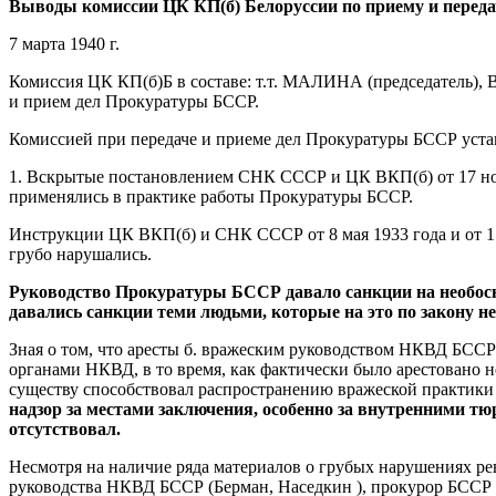
Выводы комиссии ЦК КП(б) Белоруссии по приему и перед
7 марта 1940 г.
Комиссия ЦК КП(б)Б в составе: т.т. МАЛИНА (председа
и прием дел Прокуратуры БССР.
Комиссией при передаче и приеме дел Прокуратуры БССР уст
1. Вскрытые постановлением СНК СССР и ЦК ВКП(б) от 17 нояб
применялись в практике работы Прокуратуры БССР.
Инструкции ЦК ВКП(б) и СНК СССР от 8 мая 1933 года и от 17
грубо нарушались.
Руководство Прокуратуры БССР давало санкции на необосн
давались санкции теми людьми, которые на это по закону н
Зная о том, что аресты б. вражеским руководством НКВД БССР
органами НКВД, в то время, как фактически было арестовано 
существу способствовал распространению вражеской практики 
надзор за местами заключения, особенно за внутренними т
отсутствовал.
Несмотря на наличие ряда материалов о грубых нарушениях ре
руководства НКВД БССР (Берман, Наседкин ), прокурор БССР 