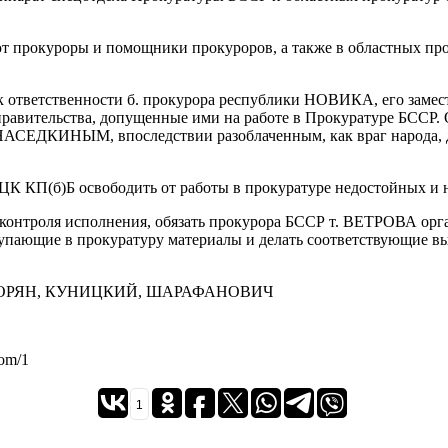
уют прокуроры и помощники прокуроров, а также в областных пр
и к ответственности б. прокурора республики НОВИКА, его за
равительства, допущенные ими на работе в Прокуратуре БССР.
АСЕДКИНЫМ, впоследствии разоблаченным, как враг народа, д
ЦК КП(б)Б освободить от работы в прокуратуре недостойных и 
 контроля исполнения, обязать прокурора БССР т. ВЕТРОВА орг
тупающие в прокуратуру материалы и делать соответствующие в
УТОРЯН, КУНИЦКИЙ, ШАРАФАНОВИЧ
oom/1
1