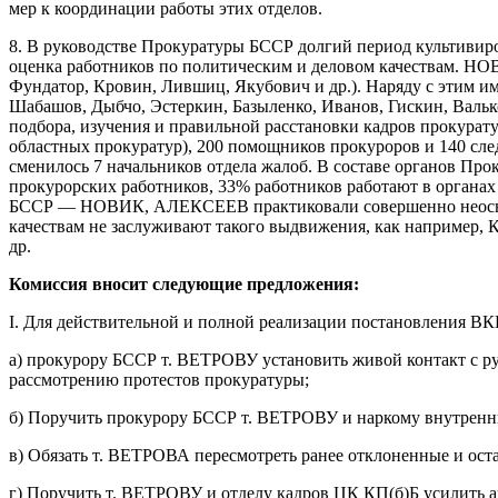
мер к координации работы этих отделов.
8. В руководстве Прокуратуры БССР долгий период культивиров
оценка работников по политическим и деловом качествам. НОВ
Фундатор, Кровин, Лившиц, Якубович и др.). Наряду с эти
Шабашов, Дыбчо, Эстеркин, Базыленко, Иванов, Гискин, Вальк
подбора, изучения и правильной расстановки кадров прокурату
областных прокуратур), 200 помощников прокуроров и 140 след
сменилось 7 начальников отдела жалоб. В составе органов Пр
прокурорских работников, 33% работников работают в органах 
БССР — НОВИК, АЛЕКСЕЕВ практиковали совершенно неоснова
качествам не заслуживают такого выдвижения, как на
др.
Комиссия вносит следующие предложения:
I. Для действительной и полной реализации постановления ВК
а) прокурору БССР т. ВЕТРОВУ установить живой контакт с ру
рассмотрению протестов прокуратуры;
б) Поручить прокурору БССР т. ВЕТРОВУ и наркому внутренни
в) Обязать т. ВЕТРОВА пересмотреть ранее отклоненные и ос
г) Поручить т. ВЕТРОВУ и отделу кадров ЦК КП(б)Б усилить 