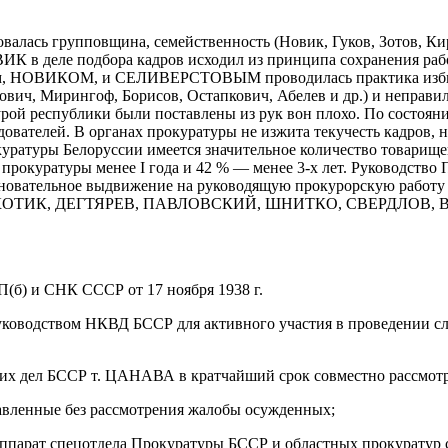
алась групповщина, семейственность (Новик, Гуков, Зотов, Кир
ИК в деле подбора кадров исходил из принципа сохранения раб
м им, НОВИКОМ, и СЕЛИВЕРСТОВЫМ проводилась практика избие
ович, Мирингоф, Борисов, Остапкович, Абелев и др.) и неправ
рой республики были поставлены из рук вон плохо. По состоянию
ователей. В органах прокуратуры не изжита текучесть кадров, н
окуратуры Белоруссии имеется значительное количество товарищ
прокуратуры менее I года и 42 % — менее 3-х лет. Руководство
тельное выдвижение на руководящую прокурорскую работу ра
пример, КОТИК, ДЕГТЯРЕВ, ПАВЛОВСКИЙ, ШНИТКО, СВЕРДЛ
П(б) и СНК СССР от 17 ноября 1938 г.
ководством НКВД БССР для активного участия в проведении сле
х дел БССР т. ЦАНАВА в кратчайший срок совместно рассмотре
тавленные без рассмотрения жалобы осужденных;
аппарат спецотдела Прокуратуры БССР и областных прокуратур