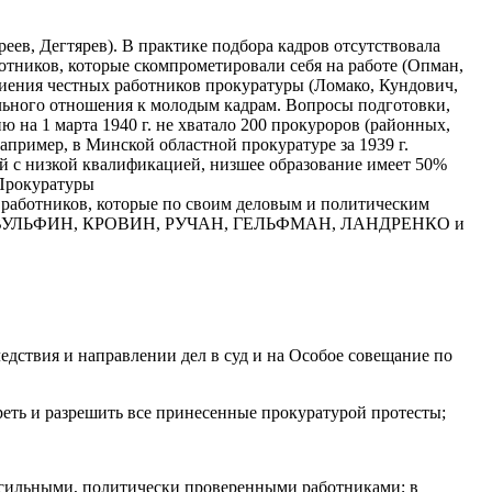
еев, Дегтярев). В практике подбора кадров отсутствовала
отников, которые скомпрометировали себя на работе (Опман,
ния честных работников прокуратуры (Ломако, Кундович,
ильного отношения к молодым кадрам. Вопросы подготовки,
 на 1 марта 1940 г. не хватало 200 прокуроров (районных,
апример, в Минской областной прокуратуре за 1939 г.
ей с низкой квалификацией, низшее образование имеет 50%
 Прокуратуры
ботников, которые по своим деловым и политическим
ОВ, ВУЛЬФИН, КРОВИН, РУЧАН, ГЕЛЬФМАН, ЛАНДРЕНКО и
дствия и направлении дел в суд и на Особое совещание по
ть и разрешить все принесенные прокуратурой протесты;
 сильными, политически проверенными работниками; в