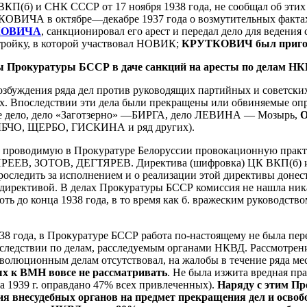
(б) и СНК СССР от 17 ноября 1938 года, не сообщал об этих 
КОВИЧА в октябре—декабре 1937 года о возмутительных фактах 
КОВИЧА
, санкционировал его арест и передал дело для ведения
тройку, в которой участвовал НОВИК;
КРУТКОВИЧ был приго
оны Прокуратуры БССР в даче санкций на аресты по делам НК
буждения ряда дел против руководящих партийных и советских 
. Впоследствии эти дела были прекращены или обвиняемые опра
ское дело, дело «Заготзерно» —БИРГА, дело ЛЕВИНА — Мозырь,
О
ЫБЧО, ЩЕРБО, ГИСКИНА и ряд других).
 проводимую в Прокуратуре Белоруссии провокационную практик
 ЗОТОВ, ДЕГТЯРЕВ. Директива (шифровка) ЦК ВКП(б) и СНК
оследить за исполнением и о реализации этой директивы донест
директивой. В делах Прокуратуры БССР комиссия не нашла ника
ть до конца 1938 года, в то время как б. вражеским руководс
8 года, в Прокуратуре БССР работа по-настоящему не была пер
 следствии по делам, расследуемым органами НКВД. Рассмотрени
волюционным делам отсутствовал, на жалобы в течение ряда мес
 к ВМН вовсе не рассматривать
. Не была изжита вредная пр
 1939 г. оправдано 47% всех привлеченных).
Наряду с этим П
я внесудебных органов на предмет прекращения дел и освоб