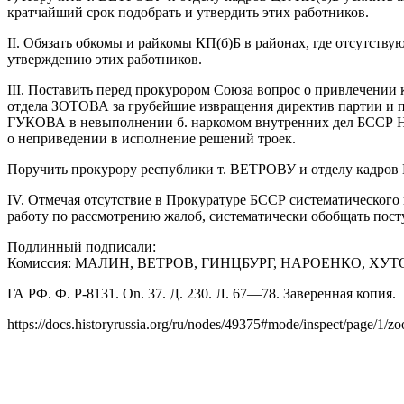
кратчайший срок подобрать и утвердить этих работников.
II. Обязать обкомы и райкомы КП(б)Б в районах, где отсутств
утверждению этих работников.
III. Поставить перед прокурором Союза вопрос о привлечени
отдела ЗОТОВА за грубейшие извращения директив партии и п
ГУКОВА в невыполнении б. наркомом внутренних дел БССР Н
о неприведении в исполнение решений троек.
Поручить прокурору республики т. ВЕТРОВУ и отделу кадров 
IV. Отмечая отсутствие в Прокуратуре БССР систематического
работу по рассмотрению жалоб, систематически обобщать пос
Подлинный подписали:
Комиссия: МАЛИН, ВЕТРОВ, ГИНЦБУРГ, НАРОЕНКО, Х
ГА РФ. Ф. P-8131. On. 37. Д. 230. Л. 67—78. Заверенная копия.
https://docs.historyrussia.org/ru/nodes/49375#mode/inspect/page/1/z