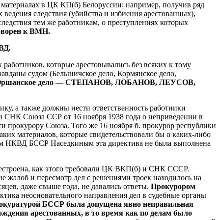
материалах в ЦК КП(б) Белоруссии; например, получив ряд
ведения следствия (убийства и избиения арестованных),
 следствия тем же работникам, о преступлениях которых
ворен к ВМН.
ВД.
работников, которые арестовывались без всяких к тому
вданы судом (Белыничское дело, Кормянское дело,
ршанское дело — СТЕПАНОВ, ЛОБАНОВ, ЛЕУСОВ,
у, а также должны нести ответственность работники
 Союза ССР от 16 ноября 1938 года о неприведении в
и прокурору Союза. Того же 16 ноября б. прокурор республики
ких материалов, которые свидетельствовали бы о каких-либо
твом НКВД БССР Наседкиным эта директива не была выполнена
естроена, как этого требовали ЦК ВКП(б) и СНК СССР.
е жалоб и пересмотр дел с решениями троек находилось на
яцев, даже свыше года, не давались ответы.
Прокурором
актика неосновательного направления дел в судебные органы
рокуратурой БССР была допущена явно неправильная
ождения арестованных, в то время как по делам было