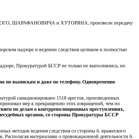
ЦКОГО, ШАРАФАНОВИЧА и ХУТОРЯНА, произвели передачу
орском надзоре и ведении следствия целиком и полностью
надзоре, Прокуратурой БССР не только не выполнялись, но
о по выпискам и даже по телефону. Одновременно
уратурой санкционировано 1518 арестов, произведенных
е принимал мер к прекращению этих извращений, чем по
ствием по делам о контрреволюционных преступлениях,
 внесудебных органов, со стороны Прокуратуры БССР
ных методов ведения следствия со стороны б. вражеского
. Располагая материалами о провокационной деятельности б.