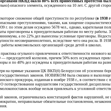
е органами НКВД около 80% всех принесенных протестов был
льно]-опасного элемента, осужденного на 10 лет. С другой сто
некоторое снижение общей преступности по республике (
в 1938 г
пасными преступлениями, такими, как хищение социалистическо
1939 г. по этим делам осуждено 5678 чел., однако, карательная 
ты приговорены к принудительным работам по месту работы. За 
минимума, а по 22% дел вынесены условные приговоры. Недоста
ости несовершеннолетних, вследствие чего она росла. В 1938 г
й работы комсомольских организаций среди детей в школах.
практика огульного привлечения к ответственности низового ком
30 — председателей колхозов, причем 50% всех осужденных привл
воры и по 40% дел осуждены к принудительным работам на разн
я на прямые указания ЦК ВКП(б) Белоруссии об усилении борь
 государственных законов. НОВИКОМ была смазана и выхолощена
инского прокурора, изданная в ноябре 1938 г., в соответствии
 О потворствовании нарушителям государственной дисциплины 
 молокопоставок вообще нельзя привлекать к уголовной ответст
 законов, ограничивалась констатацией фактов нарушений, не 
емократии, неправильные обязательные постановления, незаконн
ния.