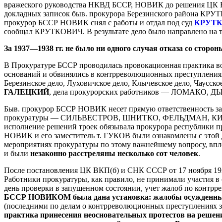
вражеского руководства НКВД БССР, НОВИК до решения ЦК ВКП
докладных записок быв. прокурора Березинского района КРУТ
прокурор БССР НОВИК снял с работы и отдал под суд
КРУТ
сообщал КРУТКОВИЧ. В результате дело было направлено на 
За 1937—1938 гг. не было ни одного случая отказа со стор
В Прокуратуре БССР проводилась провокационная практика воз
оснований и обвинялись в контрреволюционных преступлениях
Березинское дело, Луховичское дело, Клычевское дело, Чаус
ГАЛЕЦКИЙ
, дела прокурорских работников — ЛОМАКО, Д
Быв. прокурор БССР НОВИК несет прямую ответственность за
прокуратуры — СИЛЬВЕСТРОВ, ШНИТКО, ФЕЛЬДМАН, КИРЕЕВ,
исполнение решений троек обязывала прокурора республики пр
НОВИК и его заместитель т. ГУКОВ были ознакомлены с этой 
мероприятиях прокуратуры по этому важнейшему вопросу, впло
и были
незаконно расстреляны несколько сот человек
.
После постановления ЦК ВКП(б) и СНК СССР от 17 ноября 193
Работники прокуратуры, как правило, не принимали участия в
день проверки в запущенном состоянии, учет жалоб по контрре
БССР НОВИКОМ была дана установка: жалобы осужденных
(последними по делам о контрреволюционных преступлениях за
практика принесения неосновательных протестов на решени