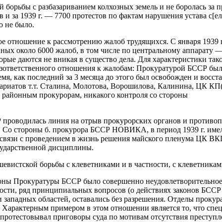
 борьбы с разбазариванием колхозных земель и не боролась за п
ов и за 1939 г. — 7700 протестов по фактам нарушения устава с[е
о не было.
отношение к рассмотрению жалоб трудящихся. С января 1939 г. п
нных около 6000 жалоб, в том числе по центральному аппарату 
рые даются не вникая в существо дела. Для характеристики так
езответственного отношения к жалобам: Прокуратурой БССР был
мя, как последний за 3 месяца до этого был освобожден и восст
тариатов т.т. Сталина, Молотова, Ворошилова, Калинина, ЦК КП
 районным прокурорам, никакого контроля со стороны
Р проводилась линия на отрыв прокурорских органов и противо
. Со стороны б. прокурора БССР НОВИКА, в период 1939 г. име
связи с проведением в жизнь решения майского пленума ЦК ВКП
осударственной дисциплины.
евистской борьбы с клеветниками и в частности, с клеветникам
оны Прокуратуры БССР было совершенно неудовлетворительное, 
ости, ряд принципиальных вопросов (о действиях законов БССР
и западных областей, оставались без разрешения. Отделы проку
. Характерным примером в этом отношении является то, что спец
л опротестовывал приговоры суда по мотивам отсутствия престу