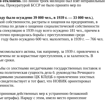
о отклонено.
По линии троек милиции был взят неправильный
роны, Прокуратурой БССР не было принято мер по
оду было осуждено 39 000 чел., в 1939 г. — 33 000 чел.
),
й собственности, растраты и хищения на предприятиях, в
политика по делам о хищении социалистической собственности
спекуляцию в 1939 году всего осуждено 181 чел., причем в
точно проводилась борьба с преступлениями среди
оду было осуждено 600 чел. малолетних, в 1939 г. — 766 чел.
сомольского актива, так например, за 1939 г. привлечено к
ечены не за корыстные преступления, а за халатность. В
ые сроки.
бы со злостными несдатчиками государственных поставок и
 политическая сущность дела б. руководства Речицкого
 с прямыми указаниями ЦК КП(б)Б о привлечении злостных
свидетельствует и тот факт, что НОВИК ориентировал
венности.
принимая действенных мер к устранению беззаконий
ые штрафы). Наряду с этим, имело место принесение