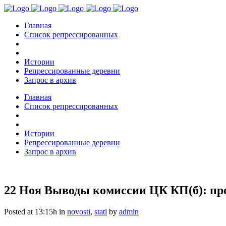
Главная
Список репрессированных
Истории
Репрессированные деревни
Запрос в архив
Главная
Список репрессированных
Истории
Репрессированные деревни
Запрос в архив
22 Ноя
Выводы комиссии ЦК КП(б): про
Posted at 13:15h
in
novosti
,
stati
by
admin