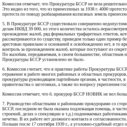
Комиссия отмечает, что Прокуратура БССР не вела решительной
Это видно из того, что из принесенных за 1938 г. 4000 протест
протеста по поводу разбазаривания колхозных земель принесен
5. В Прокуратуре БССР существовало совершенно недопустимое 
делам НКВД 39 000, из этого количества осталось нерассмотре
прохождение жалоб, ряд формальных трафаретных ответов, кото
рассматриваются по существу, приведем только один пример б
арестован правильно и оснований к освобождению нет, в то вре
контроль за прохождением жалоб, которые поступают из секре
По жалобам, передаваемым, в своем большинстве, областным и
Прокуратуры БССР установлено не было.
6. Комиссия считает, что в практике работы Прокуратуры БСС
отражение в работе многих районных и областных прокуроров
прокуратуры руководящим партийным органам, в частности, в 
правительства о заготовках, а также по вопросу укрепления г
Комиссия отмечает, что б. прокурор БССР НОВИК не вел больш
7. Руководство областными и районными прокурорами со стор
БССР, последним не была оказана подлежащая помощь, в частн
строений, делах о спекуляции и т.д.) поднимаемых работникам
нечетко. В их работе нет должного контакта и согласованности
Польши после 17 сентября 1939 г., а уголовно-судебный отде