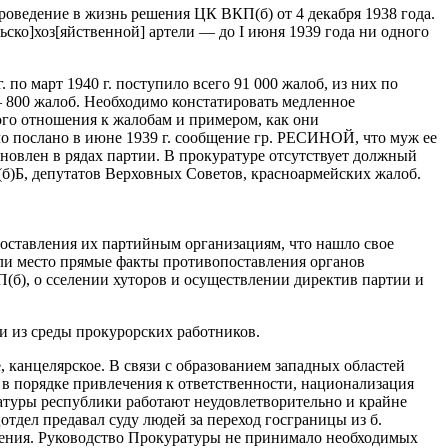
роведение в жизнь решения ЦК ВКП(б) от 4 декабря 1938 года.
льско]хоз[яйственной] артели — до I июня 1939 года ни одного
о март 1940 г. поступило всего 91 000 жалоб, из них по
— 800 жалоб. Необходимо констатировать медленное
ого отношения к жалобам и примером, как они
о послано в июне 1939 г. сообщение гр. РЕСИНОЙ, что муж ее
ановлен в рядах партии. В прокуратуре отсутствует должный
(б)Б, депутатов Верховных Советов, красноармейских жалоб.
поставления их партийным организациям, что нашло свое
ли место прямые факты противопоставления органов
(б), о сселении хуторов и осуществлении директив партии и
и из среды прокурорских работников.
канцелярское. В связи с образованием западных областей
 в порядке привлечения к ответственности, национализация
ратуры республики работают неудовлетворительно и крайне
отдел предавал суду людей за переход госграницы из б.
пления. Руководство Прокуратуры не принимало необходимых