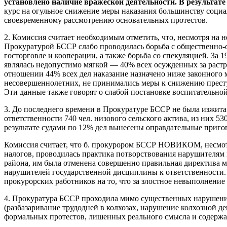
установлено наличие вражеской деятельности. В результат
курс на огульное снижение меры наказания большинству социа
своевременному рассмотрению основательных протестов.
2. Комиссия считает необходимым отметить, что, несмотря на 
Прокуратурой БССР слабо проводилась борьба с общественно-о
госторговле и кооперации, а также борьба со спекуляцией. За 
являлась недопустимо мягкой — 40% всех осужденных за растра
отношении 44% всех дел наказание назначено ниже законного 
несовершеннолетних, не принимались меры к снижению преступн
Эти данные также говорят о слабой постановке воспитательно
3. До последнего времени в Прокуратуре БССР не была изжита 
ответственности 740 чел. низового сельского актива, из них 5
результате судами по 12% дел вынесены оправдательные приго
Комиссия считает, что б. прокурором БССР НОВИКОМ, несмотр
налогов, проводилась практика потворствования нарушителям
района, им была отменена совершенно правильная директива м
нарушителей государственной дисциплины к ответственности.
прокурорских работников на то, что за злостное невыполнение
4. Прокуратура БССР проходила мимо существенных нарушений
(разбазаривание трудодней в колхозах, нарушение колхозной д
формальных протестов, лишенных реального смысла и содержа