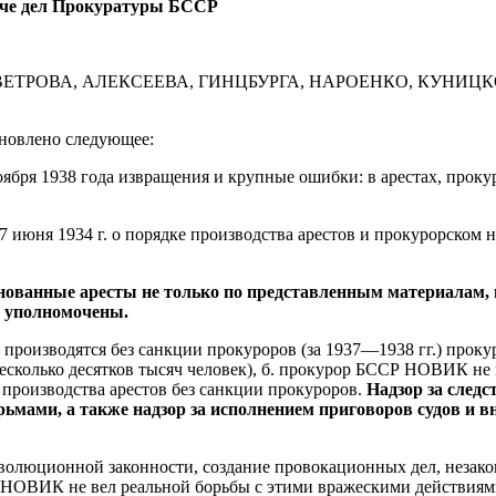
аче дел Прокуратуры БССР
тель), ВЕТРОВА, АЛЕКСЕЕВА, ГИНЦБУРГА, НАРОЕНКО, КУНИ
ановлено следующее:
ря 1938 года извращения и крупные ошибки: в арестах, прокур
 июня 1934 г. о порядке производства арестов и прокурорском 
ованные аресты не только по представленным материалам, н
е уполномочены.
 производятся без санкции прокуроров (за 1937—1938 гг.) прок
несколько десятков тысяч человек), б. прокурор БССР НОВИК н
производства арестов без санкции прокуроров.
Надзор за след
юрьмами, а также надзор за исполнением приговоров судов и
волюционной законности, создание провокационных дел, незакон
НОВИК не вел реальной борьбы с этими вражескими действиями