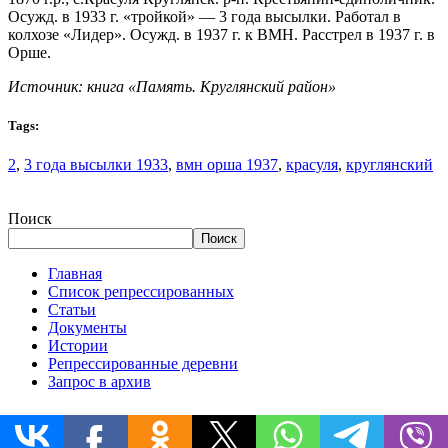
Осужд. в 1933 г. «тройкой» — 3 года высылки. Работал в
колхозе «Лидер». Осужд. в 1937 г. к ВМН. Расстрел в 1937 г. в
Орше.
Источник: книга «Память. Круглянский район»
Tags:
2
,
3 года высылки 1933
,
вмн орша 1937
,
красуля
,
круглянский
Поиск
Поиск
Главная
Список репрессированных
Статьи
Документы
Истории
Репрессированные деревни
Запрос в архив