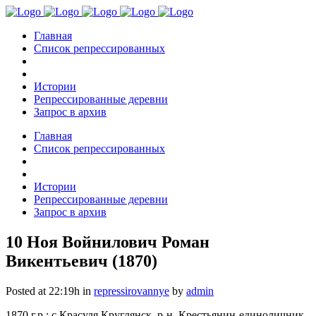
Главная
Список репрессированных
Истории
Репрессированные деревни
Запрос в архив
Главная
Список репрессированных
Истории
Репрессированные деревни
Запрос в архив
10 Ноя
Войнилович Роман
Викентьевич (1870)
Posted at 22:19h
in
repressirovannye
by
admin
1870 г.р.; с.Красуля Круглянск. р-н. Крестьянин-единоличник.