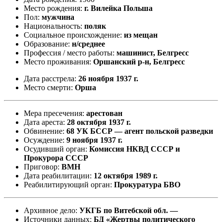
Место рождения:
г. Вилейка Польша
Пол:
мужчина
Национальность:
поляк
Социальное происхождение:
из мещан
Образование:
н/среднее
Профессия / место работы:
машинист, Белгресс
Место проживания:
Оршанский р-н, Белгресс
Дата расстрела:
26 ноября 1937 г.
Место смерти:
Орша
Мера пресечения:
арестован
Дата ареста:
28 октября 1937 г.
Обвинение:
68 УК БССР — агент польской разведки
Осуждение:
9 ноября 1937 г.
Осудивший орган:
Комиссия НКВД СССР и
Прокурора СССР
Приговор:
ВМН
Дата реабилитации:
12 октября 1989 г.
Реабилитирующий орган:
Прокуратура БВО
Архивное дело:
УКГБ по Витебской обл. —
Источники данных:
БД «Жертвы политического