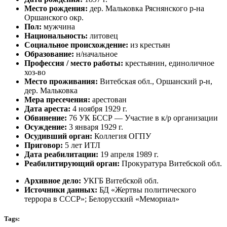
Место рождения:
дер. Мальковка Ряснянского р-на
Оршанского окр.
Пол:
мужчина
Национальность:
литовец
Социальное происхождение:
из крестьян
Образование:
н/начальное
Профессия / место работы:
крестьянин, единоличное
хоз-во
Место проживания:
Витебская обл., Оршанский р-н,
дер. Мальковка
Мера пресечения:
арестован
Дата ареста:
4 ноября 1929 г.
Обвинение:
76 УК БССР — Участие в к/р организации
Осуждение:
3 января 1929 г.
Осудивший орган:
Коллегия ОГПУ
Приговор:
5 лет ИТЛ
Дата реабилитации:
19 апреля 1989 г.
Реабилитирующий орган:
Прокуратура Витебской обл.
Архивное дело:
УКГБ Витебской обл.
Источники данных:
БД «Жертвы политического
террора в СССР»; Белорусский «Мемориал»
Tags: