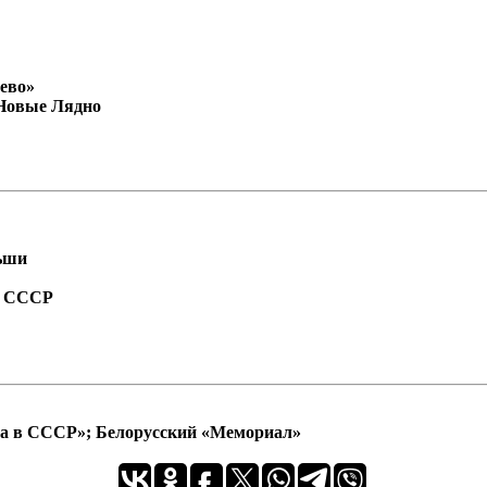
рево»
. Новые Лядно
ьши
а СССР
ра в СССР»; Белорусский «Мемориал»