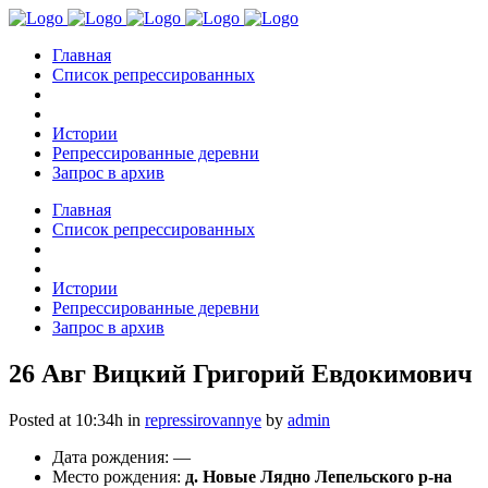
Главная
Список репрессированных
Истории
Репрессированные деревни
Запрос в архив
Главная
Список репрессированных
Истории
Репрессированные деревни
Запрос в архив
26 Авг
Вицкий Григорий Евдокимович
Posted at 10:34h
in
repressirovannye
by
admin
Дата рождения: —
Место рождения:
д. Новые Лядно Лепельского р-на