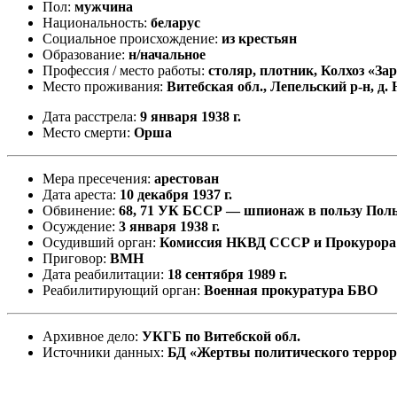
Пол:
мужчина
Национальность:
беларус
Социальное происхождение:
из крестьян
Образование:
н/начальное
Профессия / место работы:
столяр, плотник, Колхоз «За
Место проживания:
Витебская обл., Лепельский р-н, д
Дата расстрела:
9 января 1938 г.
Место смерти:
Орша
Мера пресечения:
арестован
Дата ареста:
10 декабря 1937 г.
Обвинение:
68, 71 УК БССР — шпионаж в пользу Пол
Осуждение:
3 января 1938 г.
Осудивший орган:
Комиссия НКВД СССР и Прокурор
Приговор:
ВМН
Дата реабилитации:
18 сентября 1989 г.
Реабилитирующий орган:
Военная прокуратура БВО
Архивное дело:
УКГБ по Витебской обл.
Источники данных:
БД «Жертвы политического терро