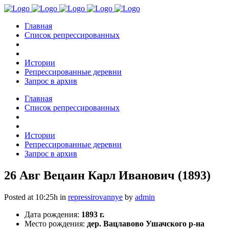
Главная
Список репрессированных
Истории
Репрессированные деревни
Запрос в архив
Главная
Список репрессированных
Истории
Репрессированные деревни
Запрос в архив
26 Авг
Вецаин Карл Иванович (1893)
Posted at 10:25h
in
repressirovannye
by
admin
Дата рождения:
1893 г.
Место рождения:
дер. Вацлавово Ушачского р-на