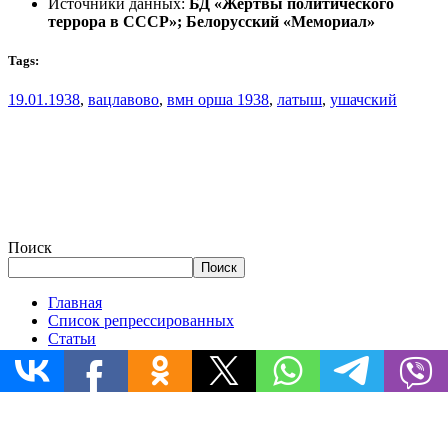
Источники данных:
БД «Жертвы политического
террора в СССР»; Белорусский «Мемориал»
Tags:
19.01.1938
,
вацлавово
,
вмн орша 1938
,
латыш
,
ушачский
Поиск
Поиск
Главная
Список репрессированных
Статьи
Документы
Истории
Репрессированные деревни
Запрос в архив