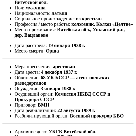
Витебской обл.
Пол:
мужчина
Национальность:
латыш
Социальное происхождение:
из крестьян
Профессия / место работы:
колхозник, Колхоз «Целтне»
Место проживания:
Витебская обл., Ушачский р-н,
дер. Вацлавово
Дата расстрела:
19 января 1938 г.
Место смерти:
Орша
Мера пресечения:
арестован
Дата ареста:
4 декабря 1937 г.
Обвинение:
68 УК БССР — агент польских
разведорганов
Осуждение:
3 января 1938 г.
Осудивший орган:
Комиссия НКВД СССР и
Прокурора СССР
Приговор:
ВМН
Дата реабилитации:
22 августа 1989 г.
Реабилитирующий орган:
Военный прокурор БВО
Архивное дело:
УКГБ Витебской обл.