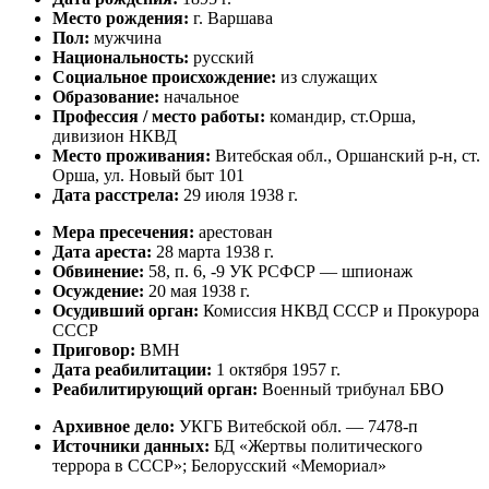
Место рождения:
г. Варшава
Пол:
мужчина
Национальность:
русский
Социальное происхождение:
из служащих
Образование:
начальное
Профессия / место работы:
командир, ст.Орша,
дивизион НКВД
Место проживания:
Витебская обл., Оршанский р-н, ст.
Орша, ул. Новый быт 101
Дата расстрела:
29 июля 1938 г.
Мера пресечения:
арестован
Дата ареста:
28 марта 1938 г.
Обвинение:
58, п. 6, -9 УК РСФСР — шпионаж
Осуждение:
20 мая 1938 г.
Осудивший орган:
Комиссия НКВД СССР и Прокурора
СССР
Приговор:
ВМН
Дата реабилитации:
1 октября 1957 г.
Реабилитирующий орган:
Военный трибунал БВО
Архивное дело:
УКГБ Витебской обл. — 7478-п
Источники данных:
БД «Жертвы политического
террора в СССР»; Белорусский «Мемориал»