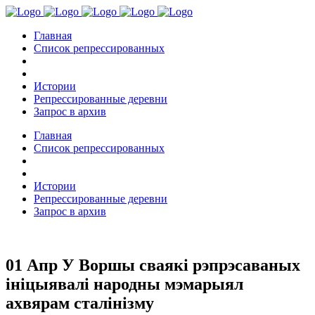
Главная
Список репрессированных
Истории
Репрессированные деревни
Запрос в архив
Главная
Список репрессированных
Истории
Репрессированные деревни
Запрос в архив
01 Апр
У Воршы сваякі рэпрэсаваных
ініцыявалі народны мэмарыял
ахвярам сталінізму