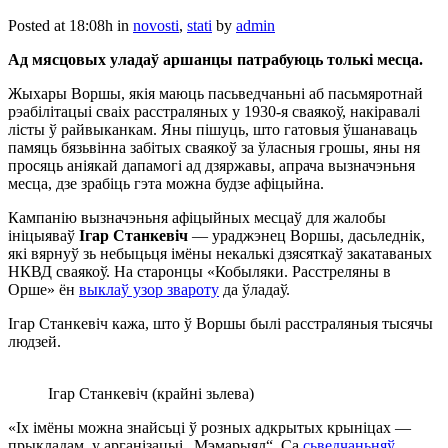
Posted at 18:08h
in
novosti
,
stati
by
admin
Ад мясцовых уладаў аршанцы патрабуюць толькі месца.
Жыхары Воршы, якія маюць пасьведчаньні аб пасьмяротнай
рэабілітацыі сваіх расстраляных у 1930-я сваякоў, накіравалі
лісты ў райвыканкам. Яны пішуць, што гатовыя ўшанаваць
памяць бязьвінна забітых сваякоў за ўласныя грошы, яны ня
просяць аніякай дапамогі ад дзяржавы, апрача вызначэньня
месца, дзе зрабіць гэта можна будзе афіцыйна.
Кампанію вызначэньня афіцыйных месцаў для жалобы
ініцыяваў
Ігар Станкевіч
— ураджэнец Воршы, дасьледнік,
які вярнуў зь небыцьця імёны некалькі дзясяткаў закатаваных
НКВД сваякоў. На старонцы «Кобыляки. Расстреляны в
Орше» ён
выклаў узор звароту
да ўладаў.
Ігар Станкевіч кажа, што ў Воршы былі расстраляныя тысячы
людзей.
Ігар Станкевіч (крайні зьлева)
«Іх імёны можна знайсьці ў розных адкрытых крыніцах —
прыкладам, у арганізацыі „Мэмарыял“. Са
сьведчаньняў