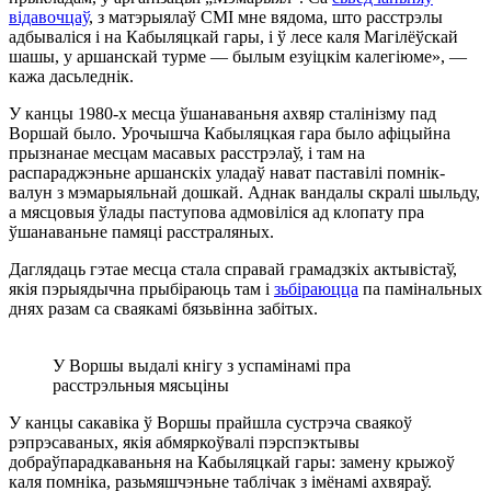
відавочцаў
, з матэрыялаў СМІ мне вядома, што расстрэлы
адбываліся і на Кабыляцкай гары, і ў лесе каля Магілёўскай
шашы, у аршанскай турме — былым езуіцкім калегіюме», —
кажа дасьледнік.
У канцы 1980-х месца ўшанаваньня ахвяр сталінізму пад
Воршай было. Урочышча Кабыляцкая гара было афіцыйна
прызнанае месцам масавых расстрэлаў, і там на
распараджэньне аршанскіх уладаў нават паставілі помнік-
валун з мэмарыяльнай дошкай. Аднак вандалы скралі шыльду,
а мясцовыя ўлады паступова адмовіліся ад клопату пра
ўшанаваньне памяці расстраляных.
Даглядаць гэтае месца стала справай грамадзкіх актывістаў,
якія пэрыядычна прыбіраюць там і
зьбіраюцца
па памінальных
днях разам са сваякамі бязьвінна забітых.
У Воршы выдалі кнігу з успамінамі пра
расстрэльныя мясьціны
У канцы сакавіка ў Воршы прайшла сустрэча сваякоў
рэпрэсаваных, якія абмяркоўвалі пэрспэктывы
добраўпарадкаваньня на Кабыляцкай гары: замену крыжоў
каля помніка, разьмяшчэньне таблічак з імёнамі ахвяраў.