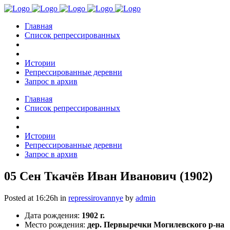
Главная
Список репрессированных
Истории
Репрессированные деревни
Запрос в архив
Главная
Список репрессированных
Истории
Репрессированные деревни
Запрос в архив
05 Сен
Ткачёв Иван Иванович (1902)
Posted at 16:26h
in
repressirovannye
by
admin
Дата рождения:
1902 г.
Место рождения:
дер. Первыречки Могилевского р-на