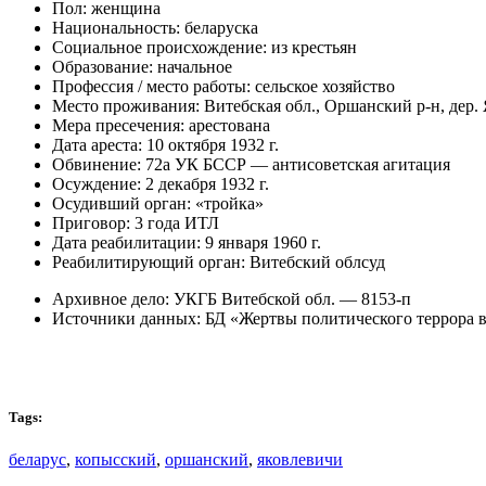
Пол: женщина
Национальность: беларуска
Социальное происхождение: из крестьян
Образование: начальное
Профессия / место работы: сельское хозяйство
Место проживания: Витебская обл., Оршанский р-н, дер.
Мера пресечения: арестована
Дата ареста: 10 октября 1932 г.
Обвинение: 72а УК БССР — антисоветская агитация
Осуждение: 2 декабря 1932 г.
Осудивший орган: «тройка»
Приговор: 3 года ИТЛ
Дата реабилитации: 9 января 1960 г.
Реабилитирующий орган: Витебский облсуд
Архивное дело: УКГБ Витебской обл. — 8153-п
Источники данных: БД «Жертвы политического террора 
Tags:
беларус
,
копысский
,
оршанский
,
яковлевичи