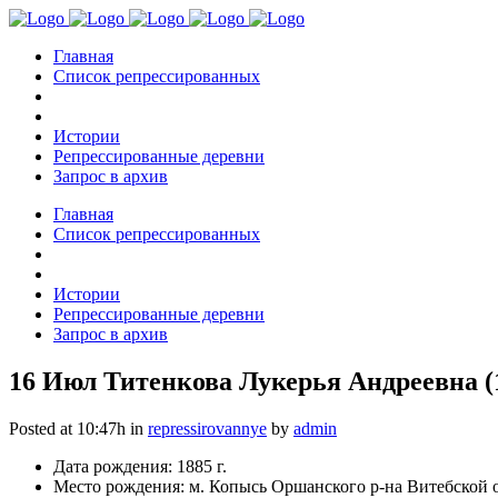
Главная
Список репрессированных
Истории
Репрессированные деревни
Запрос в архив
Главная
Список репрессированных
Истории
Репрессированные деревни
Запрос в архив
16 Июл
Титенкова Лукерья Андреевна (
Posted at 10:47h
in
repressirovannye
by
admin
Дата рождения: 1885 г.
Место рождения: м. Копысь Оршанского р-на Витебской 