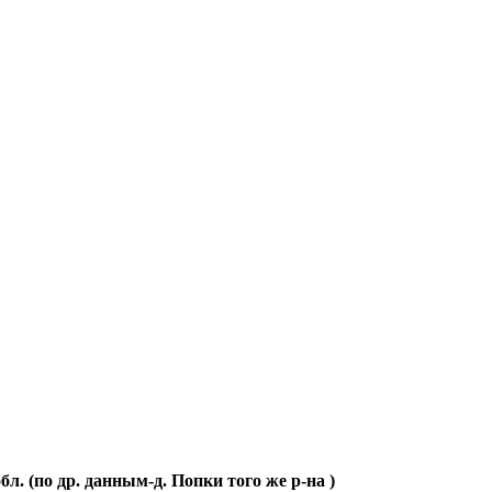
л. (по др. данным-д. Попки того же р-на )