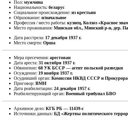
Пол:
мужчина
Национальность:
беларус
Социальное происхождение:
из крестьян
Образование:
н/начальное
Профессия / место работы:
кузнец, Колхоз «Красное зна
Место проживания:
Минская обл., Минский р-н, дер. 
Дата расстрела:
17 декабря 1937 г.
Место смерти:
Орша
Мера пресечения:
арестован
Дата ареста:
31 октября 1937 г.
Обвинение:
68 УК БССР — агент польской разведки
Осуждение:
19 ноября 1937 г.
Осудивший орган:
Комиссия НКВД СССР и Прокурор
Приговор:
ВМН
Дата реабилитации:
24 декабря 1957 г.
Реабилитирующий орган:
Военный трибунал БВО
Архивное дело:
КГБ РБ — 11439-с
Источники данных:
БД «Жертвы политического терро