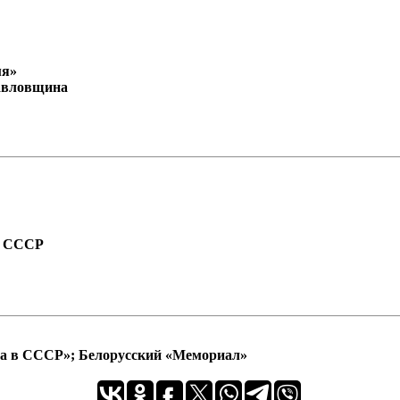
мя»
Павловщина
а СССР
ра в СССР»; Белорусский «Мемориал»