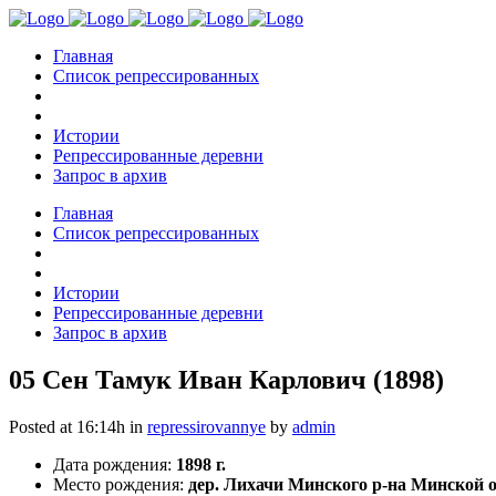
Главная
Список репрессированных
Истории
Репрессированные деревни
Запрос в архив
Главная
Список репрессированных
Истории
Репрессированные деревни
Запрос в архив
05 Сен
Тамук Иван Карлович (1898)
Posted at 16:14h
in
repressirovannye
by
admin
Дата рождения:
1898 г.
Место рождения:
дер. Лихачи Минского р-на Минской об