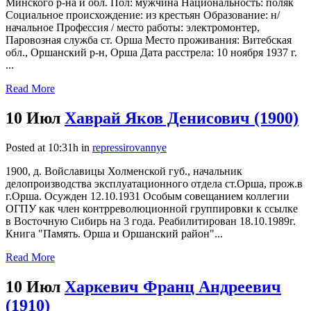
Минского р-на и обл. Пол: мужчина Национальность: поляк
Социальное происхождение: из крестьян Образование: н/
начальное Профессия / место работы: электромонтер,
Паровозная служба ст. Орша Место проживания: Витебская
обл., Оршанский р-н, Орша Дата расстрела: 10 ноября 1937 г.
...
Read More
10 Июл
Хаврай Яков Денисович (1900)
Posted at 10:31h
in
repressirovannye
1900, д. Войславицы Холменской губ., начальник
делопроизводства эксплуатационного отдела ст.Орша, прож.в
г.Орша. Осужден 12.10.1931 Особым совещанием коллегии
ОГПУ как член контрреволюционной группировки к ссылке
в Восточную Сибирь на 3 года. Реабилитирован 18.10.1989г.
Книга "Память. Орша и Оршанский район"...
Read More
10 Июл
Харкевич Франц Андреевич
(1910)