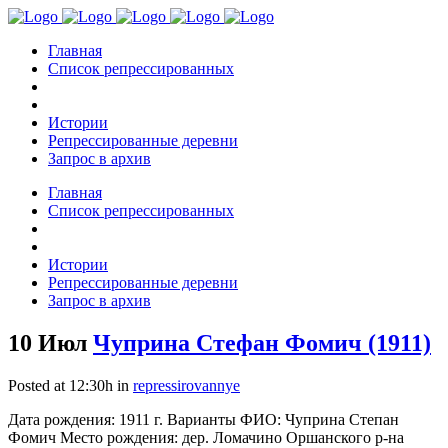
Главная
Список репрессированных
Истории
Репрессированные деревни
Запрос в архив
Главная
Список репрессированных
Истории
Репрессированные деревни
Запрос в архив
10 Июл
Чуприна Стефан Фомич (1911)
Posted at 12:30h
in
repressirovannye
Дата рождения: 1911 г. Варианты ФИО: Чуприна Степан
Фомич Место рождения: дер. Ломачино Оршанского р-на