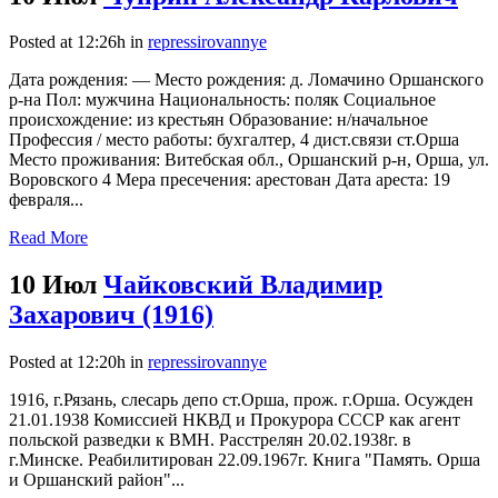
Posted at 12:26h
in
repressirovannye
Дата рождения: — Место рождения: д. Ломачино Оршанского
р-на Пол: мужчина Национальность: поляк Социальное
происхождение: из крестьян Образование: н/начальное
Профессия / место работы: бухгалтер, 4 дист.связи ст.Орша
Место проживания: Витебская обл., Оршанский р-н, Орша, ул.
Воровского 4 Мера пресечения: арестован Дата ареста: 19
февраля...
Read More
10 Июл
Чайковский Владимир
Захарович (1916)
Posted at 12:20h
in
repressirovannye
1916, г.Рязань, слесарь депо ст.Орша, прож. г.Орша. Осужден
21.01.1938 Комиссией НКВД и Прокурора СССР как агент
польской разведки к ВМН. Расстрелян 20.02.1938г. в
г.Минске. Реабилитирован 22.09.1967г. Книга "Память. Орша
и Оршанский район"...