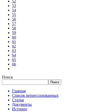
52
53
54
55
56
57
58
59
60
61
62
63
64
65
66
Поиск
Поиск
Главная
Список репрессированных
Статьи
Документы
Истории