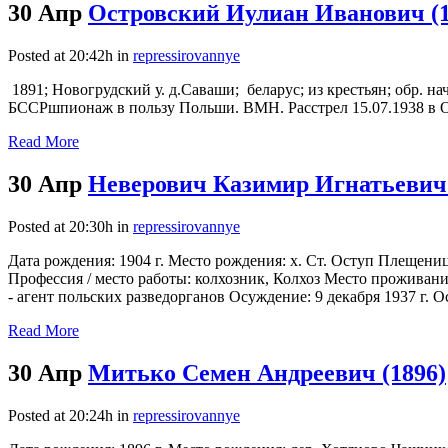
30 Апр
Островский Иулиан Иванович (1
Posted at 20:42h
in
repressirovannye
1891; Новогрудский у. д.Саваши; беларус; из крестьян; обр. н
БССРшпионаж в пользу Польши. ВМН. Расстрел 15.07.1938 в Орше
Read More
30 Апр
Неверович Казимир Игнатьевич 
Posted at 20:30h
in
repressirovannye
Дата рождения: 1904 г. Место рождения: х. Ст. Оступ Плещен
Профессия / место работы: колхозник, Колхоз Место проживани
- агент польских разведорганов Осуждение: 9 декабря 1937 г. О
Read More
30 Апр
Митько Семен Андреевич (1896)
Posted at 20:24h
in
repressirovannye