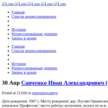
Главная
Список репрессированных
Истории
Репрессированные деревни
Запрос в архив
Главная
Список репрессированных
Истории
Репрессированные деревни
Запрос в архив
30 Апр
Савченко Иван Александрович (
Posted at 21:02h
in
repressirovannye
Дата рождения: 1907 г. Место рождения: дер. Пугляи Оршанско
начальное Профессия / место работы: колхозник, колхоз по м.ж