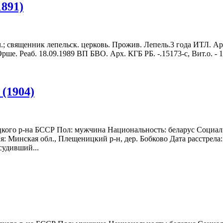
891)
ач.; священник лепельск. церковь. Прожив. Лепель.3 года ИТЛ. 
. Реаб. 18.09.1989 ВП БВО. Арх. КГБ РБ. -.15173-с, Вит.о. - 18
(1904)
ицкого р-на БССР Пол: мужчина Национальность: беларус Социал
я: Минская обл., Плещеницкий р-н, дер. Бобково Дата расстрела
судивший...