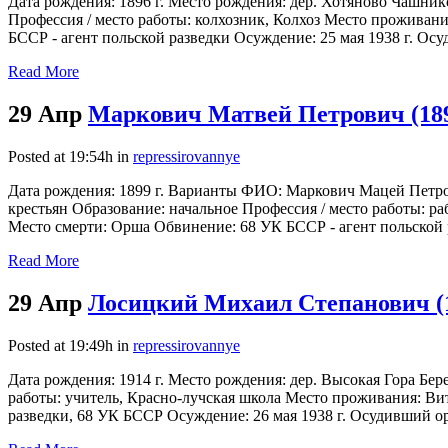
Дата рождения: 1896 г. Место рождения: дер. Хотяново Чашни
Профессия / место работы: колхозник, Колхоз Место проживания
БССР - агент польской разведки Осуждение: 25 мая 1938 г. Осу
Read More
29 Апр
Маркович Матвей Петрович (18
Posted at 19:54h
in
repressirovannye
Дата рождения: 1899 г. Варианты ФИО: Маркович Мацей Петро
крестьян Образование: начальное Профессия / место работы: ра
Место смерти: Орша Обвинение: 68 УК БССР - агент польской р
Read More
29 Апр
Лосицкий Михаил Степанович (
Posted at 19:49h
in
repressirovannye
Дата рождения: 1914 г. Место рождения: дер. Высокая Гора Бе
работы: учитель, Красно-лучская школа Место проживания: Вите
разведки, 68 УК БССР Осуждение: 26 мая 1938 г. Осудивший о