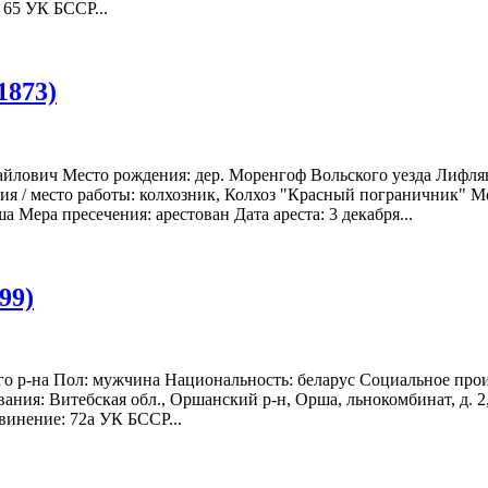
 65 УК БССР...
1873)
йлович Место рождения: дер. Моренгоф Вольского уезда Лифля
ия / место работы: колхозник, Колхоз "Красный пограничник" Ме
а Мера пресечения: арестован Дата ареста: 3 декабря...
99)
ого р-на Пол: мужчина Национальность: беларус Социальное прои
ия: Витебская обл., Оршанский р-н, Орша, льнокомбинат, д. 2, к
бвинение: 72а УК БССР...