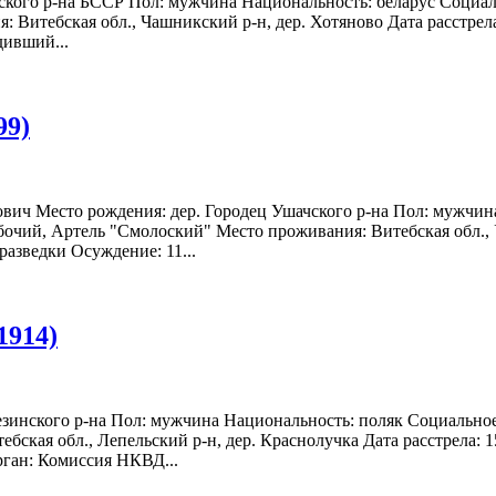
кского р-на БССР Пол: мужчина Национальность: беларус Социал
: Витебская обл., Чашникский р-н, дер. Хотяново Дата расстрел
дивший...
99)
вич Место рождения: дер. Городец Ушачского р-на Пол: мужчин
бочий, Артель "Смолоский" Место проживания: Витебская обл., Уш
азведки Осуждение: 11...
1914)
резинского р-на Пол: мужчина Национальность: поляк Социальное
бская обл., Лепельский р-н, дер. Краснолучка Дата расстрела: 
рган: Комиссия НКВД...