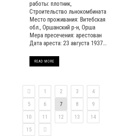
работы: плотник,
Строительство льнокомбината
Место проживания: Витебская
обл., Оршанский р-н, Орша
Мера пресечения: арестован
Дата ареста: 23 августа 1937...
READ MORE
1
2
3
4
5
6
7
8
9
10
11
12
13
14
15