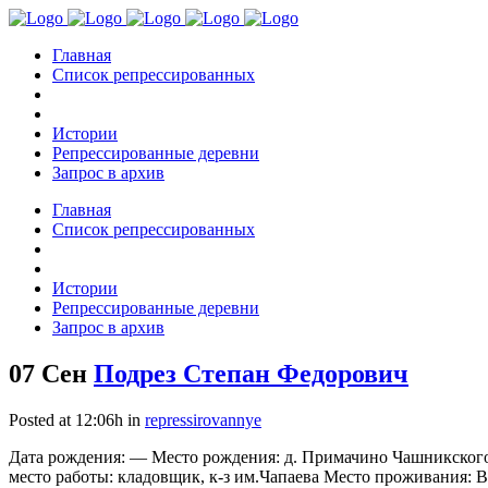
Главная
Список репрессированных
Истории
Репрессированные деревни
Запрос в архив
Главная
Список репрессированных
Истории
Репрессированные деревни
Запрос в архив
07 Сен
Подрез Степан Федорович
Posted at 12:06h
in
repressirovannye
Дата рождения: — Место рождения: д. Примачино Чашникского 
место работы: кладовщик, к-з им.Чапаева Место проживания: Ви