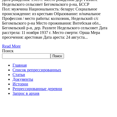
Недельского сельсовет Бегомльского р-на, БССР
Пол: мужчина Национальность: беларус Социальное
происхождение: из крестьян Образование: н/начальное
Профессия / место работы: колхозник, Недельский с/с
Бегомльского р-на Место проживания: Витебская обл.,
Бегомльский р-н, дер. Разлите Недельского сельсовет Дата
расстрела: 11 ноября 1937 г. Место смерти: Орша Мера
пресечения: арестован Дата ареста: 24 августа...
Read More
Поиск
Поиск
Главная
Список репрессированных
Статьи
Документы
Истории
Репрессированные деревни
Запрос в архив