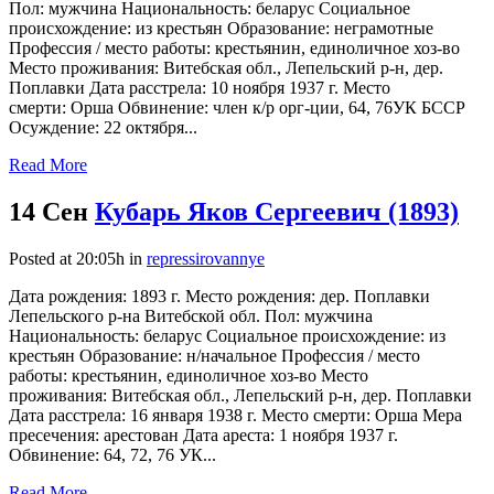
Пол: мужчина Национальность: беларус Социальное
происхождение: из крестьян Образование: неграмотные
Профессия / место работы: крестьянин, единоличное хоз-во
Место проживания: Витебская обл., Лепельский р-н, дер.
Поплавки Дата расстрела: 10 ноября 1937 г. Место
смерти: Орша Обвинение: член к/р орг-ции, 64, 76УК БССР
Осуждение: 22 октября...
Read More
14 Сен
Кубарь Яков Сергеевич (1893)
Posted at 20:05h
in
repressirovannye
Дата рождения: 1893 г. Место рождения: дер. Поплавки
Лепельского р-на Витебской обл. Пол: мужчина
Национальность: беларус Социальное происхождение: из
крестьян Образование: н/начальное Профессия / место
работы: крестьянин, единоличное хоз-во Место
проживания: Витебская обл., Лепельский р-н, дер. Поплавки
Дата расстрела: 16 января 1938 г. Место смерти: Орша Мера
пресечения: арестован Дата ареста: 1 ноября 1937 г.
Обвинение: 64, 72, 76 УК...
Read More