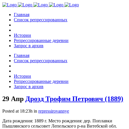
Главная
Список репрессированных
Истории
Репрессированные деревни
Запрос в архив
Главная
Список репрессированных
Истории
Репрессированные деревни
Запрос в архив
29 Апр
Дрозд Трофим Петрович (1889)
Posted at 18:23h
in
repressirovannye
Дата рождения: 1889 г. Место рождения: дер. Поплавки
Пышлянского сельсовет Лепельского р-на Витебской обл.