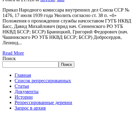
Приказ Народного комиссара внутренних дел Союза ССР №
1476, 17 июля 1939 года Уволить согласно ст. 38 п. «б»
Положения о прохождении службы начсоставом ГУГБ НКВД
Басс, Давид Михайлович (врид нач. Сенненского РО УГБ
НКВД БССР; БССР) Браницкий, Григорий Федорович (нач.
Чашникского РО УГБ НКВД БССР; БССР) Добросердов,
Леонид...
Read More
Поиск
Поиск
Главная
Список репрессированных
Статьи
Документы
Истории
Репрессированные деревни
Запрос в архив