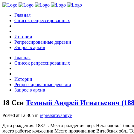
Главная
Список репрессированных
Истории
Репрессированные деревни
Запрос в архив
Главная
Список репрессированных
Истории
Репрессированные деревни
Запрос в архив
18 Сен
Темный Андрей Игнатьевич (188
Posted at 12:36h
in
repressirovannye
Дата рождения: 1887 г. Место рождения: дер. Неклюдово Толоч
место работы: колхозник Место проживания: Витебская обл., То