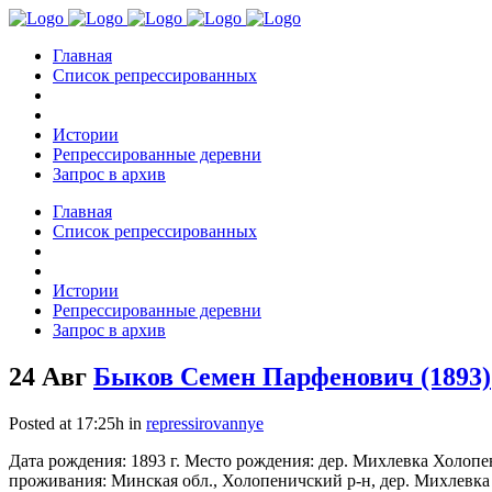
Главная
Список репрессированных
Истории
Репрессированные деревни
Запрос в архив
Главная
Список репрессированных
Истории
Репрессированные деревни
Запрос в архив
24 Авг
Быков Семен Парфенович (1893)
Posted at 17:25h
in
repressirovannye
Дата рождения: 1893 г. Место рождения: дер. Михлевка Холопе
проживания: Минская обл., Холопеничский р-н, дер. Михлевка Д