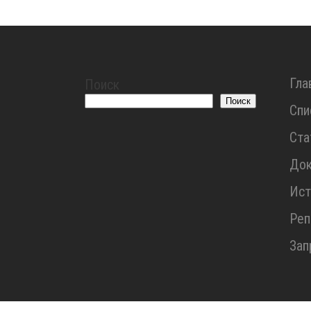
Гла
Поиск
Поиск
Спи
Ста
До
Ист
Реп
Зап