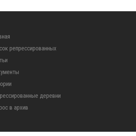
вная
сок репрессированных
тьи
кументы
ории
рессированные деревни
рос в архив