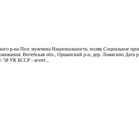
ского р-на Пол: мужчина Национальность: поляк Социальное пр
оживания: Витебская обл., Оршанский р-н, дер. Ломагино Дата ра
: 58 УК БССР - агент...