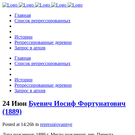
Главная
Список репрессированных
Истории
Репрессированные деревни
Запрос в архив
Главная
Список репрессированных
Истории
Репрессированные деревни
Запрос в архив
24 Июн
Буевич Иосиф Фортунатович
(1889)
Posted at 14:26h
in
repressirovannye
Дата рождения: 1889 г. Место рождения: дер. Переста