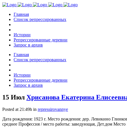
Главная
Список репрессированных
Истории
Репрессированные деревни
Запрос в архив
Главная
Список репрессированных
Истории
Репрессированные деревни
Запрос в архив
15 Июл
Хрисанова Екатерина Елисеевна
Posted at 21:49h
in
repressirovannye
Дата рождения: 1923 г. Место рождения: дер. Левикино Глинко
среднее Профессия / место работы: заведующая, Дет.дом Место 