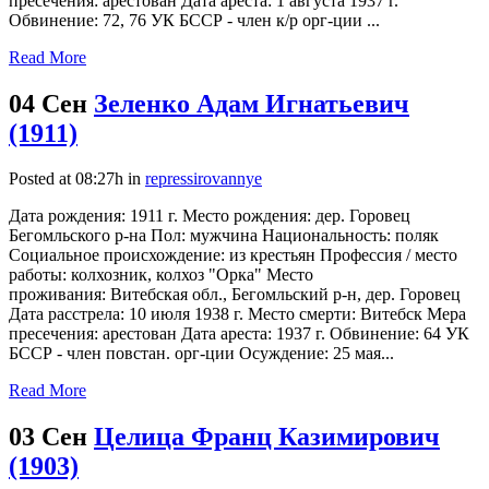
пресечения: арестован Дата ареста: 1 августа 1937 г.
Обвинение: 72, 76 УК БССР - член к/р орг-ции ...
Read More
04 Сен
Зеленко Адам Игнатьевич
(1911)
Posted at 08:27h
in
repressirovannye
Дата рождения: 1911 г. Место рождения: дер. Горовец
Бегомльского р-на Пол: мужчина Национальность: поляк
Социальное происхождение: из крестьян Профессия / место
работы: колхозник, колхоз "Орка" Место
проживания: Витебская обл., Бегомльский р-н, дер. Горовец
Дата расстрела: 10 июля 1938 г. Место смерти: Витебск Мера
пресечения: арестован Дата ареста: 1937 г. Обвинение: 64 УК
БССР - член повстан. орг-ции Осуждение: 25 мая...
Read More
03 Сен
Целица Франц Казимирович
(1903)