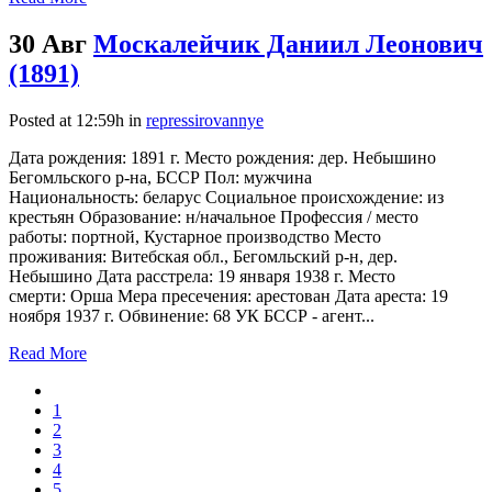
30 Авг
Москалейчик Даниил Леонович
(1891)
Posted at 12:59h
in
repressirovannye
Дата рождения: 1891 г. Место рождения: дер. Небышино
Бегомльского р-на, БССР Пол: мужчина
Национальность: беларус Социальное происхождение: из
крестьян Образование: н/начальное Профессия / место
работы: портной, Кустарное производство Место
проживания: Витебская обл., Бегомльский р-н, дер.
Небышино Дата расстрела: 19 января 1938 г. Место
смерти: Орша Мера пресечения: арестован Дата ареста: 19
ноября 1937 г. Обвинение: 68 УК БССР - агент...
Read More
1
2
3
4
5