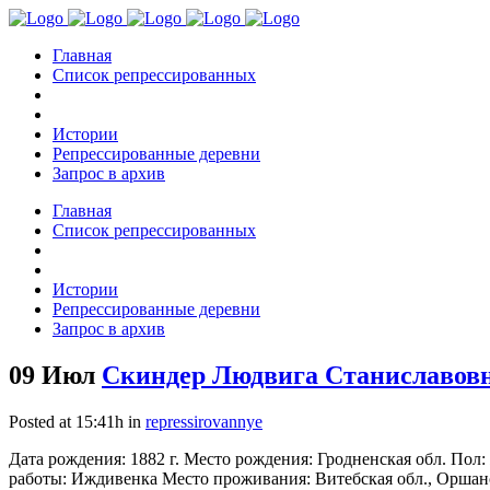
Главная
Список репрессированных
Истории
Репрессированные деревни
Запрос в архив
Главная
Список репрессированных
Истории
Репрессированные деревни
Запрос в архив
09 Июл
Скиндер Людвига Станиславовн
Posted at 15:41h
in
repressirovannye
Дата рождения: 1882 г. Место рождения: Гродненская обл. Пол
работы: Иждивенка Место проживания: Витебская обл., Оршански