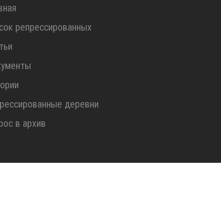
вная
сок репрессированных
тьи
кументы
ории
рессированные деревни
рос в архив