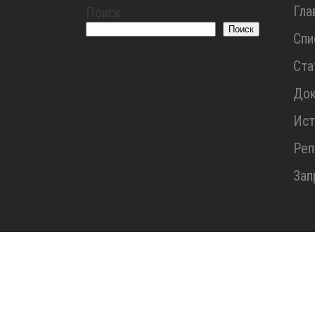
Гла
Поиск
Поиск
Спи
Ста
До
Ист
Реп
Зап