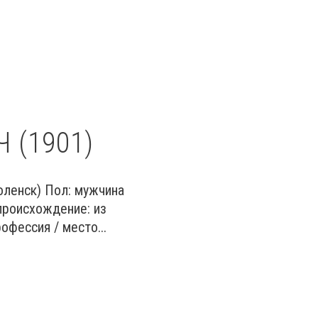
 (1901)
 1901 г.
оленск) Пол: мужчина
происхождение: из
фессия / место...