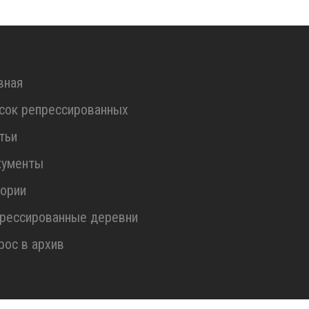
вная
сок репрессированных
тьи
кументы
ории
рессированные деревни
рос в архив