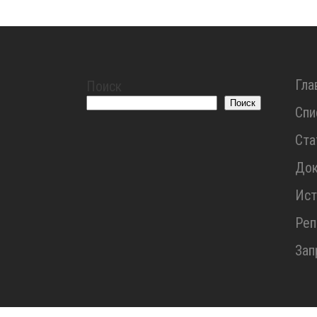
Гла
Поиск
Поиск
Спи
Ста
До
Ист
Реп
Зап