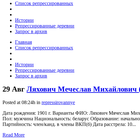
Список репрессированных
Истории
Репрессированные деревни
Запрос в архив
Главная
Список репрессированных
Истории
Репрессированные деревни
Запрос в архив
29 Авг
Ляхович Мечеслав Михайлович (
Posted at 08:24h
in
repressirovannye
Дата рождения: 1901 г. Варианты ФИО: Ляхович Мячеслав Миха
Пол: мужчина Национальность: беларус Образование: начальное
Партийность: член/канд. в члены ВКП(б) Дата расстрела: 10...
Read More