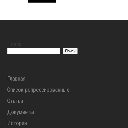
Поиск
Поиск
Главная
Список репрессированных
Статьи
Документы
Истории