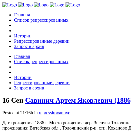
Главная
Список репрессированных
Истории
Репрессированные деревни
Запрос в архив
Главная
Список репрессированных
Истории
Репрессированные деревни
Запрос в архив
16 Сен
Савинич Артем Яковлевич (1886
Posted at 21:16h
in
repressirovannye
Дата рождения: 1886 г. Место рождения: дер. Звеняги Толочин
проживания: Витебская обл., Толочинский р-н, стн. Коханово Да