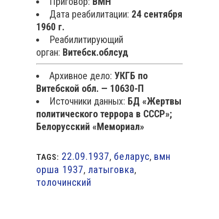
Приговор:
ВМН
Дата реабилитации:
24 сентября
1960 г.
Реабилитирующий
орган:
Витебск.облсуд
Архивное дело:
УКГБ по
Витебской обл. — 10630-П
Источники данных:
БД «Жертвы
политического террора в СССР»;
Белорусский «Мемориал»
22.09.1937
,
беларус
,
вмн
TAGS:
орша 1937
,
латыговка
,
толочинский