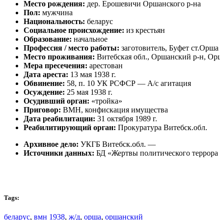
Место рождения:
дер. Ерошевичи Оршанского р-на
Пол:
мужчина
Национальность:
беларус
Социальное происхождение:
из крестьян
Образование:
начальное
Профессия / место работы:
заготовитель, Буфет ст.Орша
Место проживания:
Витебская обл., Оршанский р-н, Ор
Мера пресечения:
арестован
Дата ареста:
13 мая 1938 г.
Обвинение:
58, п. 10 УК РСФСР — А/с агитация
Осуждение:
25 мая 1938 г.
Осудивший орган:
«тройка»
Приговор:
ВМН, конфискация имущества
Дата реабилитации:
31 октября 1989 г.
Реабилитирующий орган:
Прокуратура Витебск.обл.
Архивное дело:
УКГБ Витебск.обл. —
Источники данных:
БД «Жертвы политического террора
Tags:
беларус
,
вмн 1938
,
ж/д
,
орша
,
оршанский