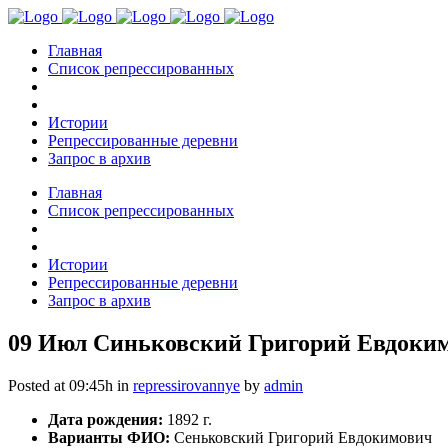
Главная
Список репрессированных
Истории
Репрессированные деревни
Запрос в архив
Главная
Список репрессированных
Истории
Репрессированные деревни
Запрос в архив
09 Июл
Синьковский Григорий Евдоким
Posted at 09:45h
in
repressirovannye
by
admin
Дата рождения:
1892 г.
Варианты ФИО:
Сеньковский Григорий Евдокимович