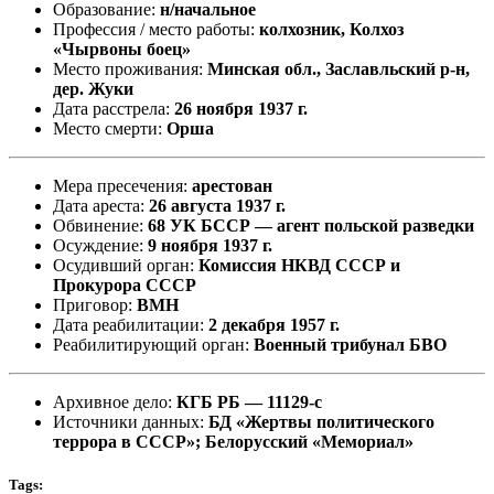
Образование:
н/начальное
Профессия / место работы:
колхозник, Колхоз
«Чырвоны боец»
Место проживания:
Минская обл., Заславльский р-н,
дер. Жуки
Дата расстрела:
26 ноября 1937 г.
Место смерти:
Орша
Мера пресечения:
арестован
Дата ареста:
26 августа 1937 г.
Обвинение:
68 УК БССР — агент польской разведки
Осуждение:
9 ноября 1937 г.
Осудивший орган:
Комиссия НКВД СССР и
Прокурора СССР
Приговор:
ВМН
Дата реабилитации:
2 декабря 1957 г.
Реабилитирующий орган:
Военный трибунал БВО
Архивное дело:
КГБ РБ — 11129-с
Источники данных:
БД «Жертвы политического
террора в СССР»; Белорусский «Мемориал»
Tags: