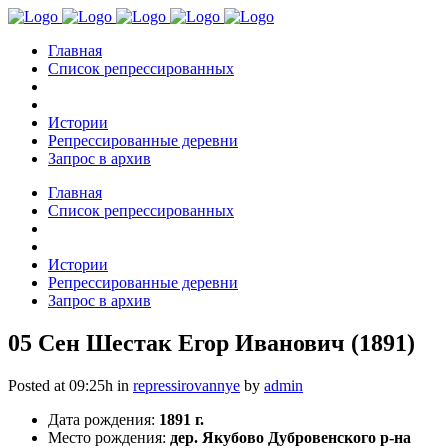
Главная
Список репрессированных
Истории
Репрессированные деревни
Запрос в архив
Главная
Список репрессированных
Истории
Репрессированные деревни
Запрос в архив
05 Сен
Шестак Егор Иванович (1891)
Posted at 09:25h
in
repressirovannye
by
admin
Дата рождения:
1891 г.
Место рождения:
дер. Якубово Дубровенского р-на