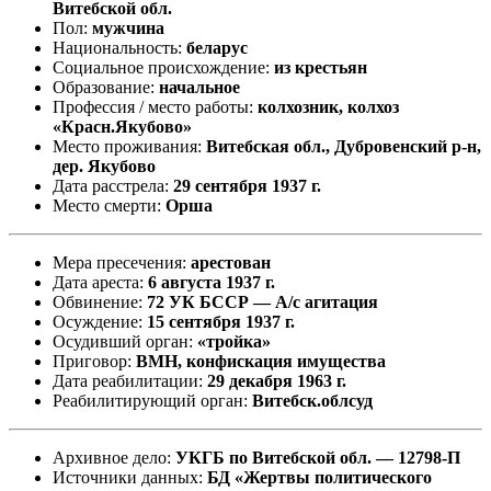
Витебской обл.
Пол:
мужчина
Национальность:
беларус
Социальное происхождение:
из крестьян
Образование:
начальное
Профессия / место работы:
колхозник, колхоз
«Красн.Якубово»
Место проживания:
Витебская обл., Дубровенский р-н,
дер. Якубово
Дата расстрела:
29 сентября 1937 г.
Место смерти:
Орша
Мера пресечения:
арестован
Дата ареста:
6 августа 1937 г.
Обвинение:
72 УК БССР — А/с агитация
Осуждение:
15 сентября 1937 г.
Осудивший орган:
«тройка»
Приговор:
ВМН, конфискация имущества
Дата реабилитации:
29 декабря 1963 г.
Реабилитирующий орган:
Витебск.облсуд
Архивное дело:
УКГБ по Витебской обл. — 12798-П
Источники данных:
БД «Жертвы политического