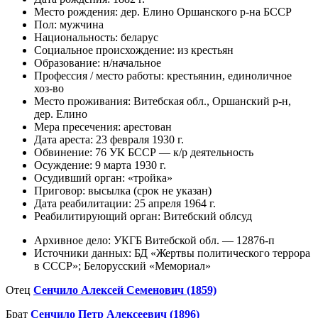
Место рождения: дер. Елино Оршанского р-на БССР
Пол: мужчина
Национальность: беларус
Социальное происхождение: из крестьян
Образование: н/начальное
Профессия / место работы: крестьянин, единоличное
хоз-во
Место проживания: Витебская обл., Оршанский р-н,
дер. Елино
Мера пресечения: арестован
Дата ареста: 23 февраля 1930 г.
Обвинение: 76 УК БССР — к/р деятельность
Осуждение: 9 марта 1930 г.
Осудивший орган: «тройка»
Приговор: высылка (срок не указан)
Дата реабилитации: 25 апреля 1964 г.
Реабилитирующий орган: Витебский облсуд
Архивное дело: УКГБ Витебской обл. — 12876-п
Источники данных: БД «Жертвы политического террора
в СССР»; Белорусский «Мемориал»
Отец
Сенчило Алексей Семенович (1859)
Брат
Сенчило Петр Алексеевич (1896)