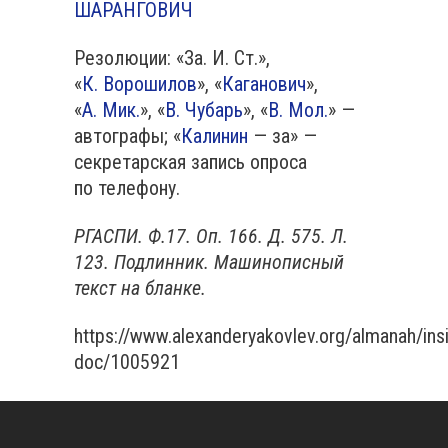
ШАРАНГОВИЧ
Резолюции: «За. И. Ст.»,
«
К. Ворошилов
», «
Каганович
»,
«
А. Мик.
», «
В. Чубарь
», «
В. Мол.
» —
автографы; «
Калинин
— за» —
секретарская запись опроса
по телефону.
РГАСПИ. Ф.17. Оп. 166. Д. 575. Л.
123. Подлинник. Машинописный
текст на бланке.
https://www.alexanderyakovlev.org/almanah/ins
doc/1005921