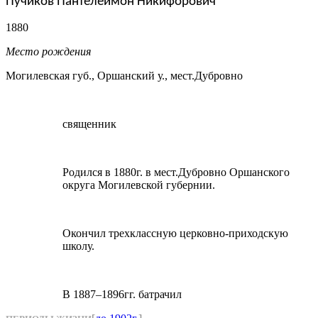
Пучиков Пантелеимон Никифорович
1880
Место рождения
Могилевская губ., Оршанский у., мест.Дубровно
священник
Родился в 1880г. в мест.Дубровно Оршанского
округа Могилевской губернии.
Окончил трехклассную церковно-приходскую
школу.
В 1887–1896гг. батрачил