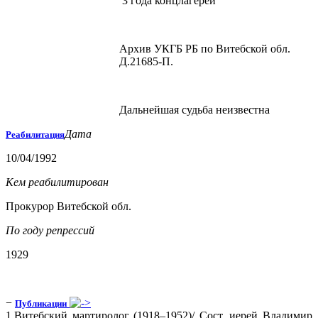
3 года концлагерей
Архив УКГБ РБ по Витебской обл.
Д.21685-П.
Дальнейшая судьба неизвестна
Дата
Реабилитация
10/04/1992
Кем реабилитирован
Прокурор Витебской обл.
По году репрессий
1929
−
Публикации
1.Витебский мартиролог (1918–1952)/ Сост. иерей Владимир